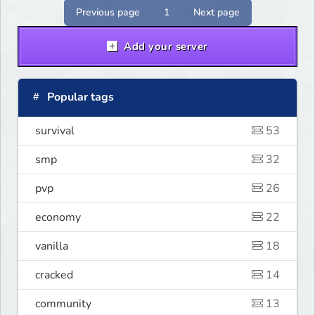
Previous page
1
Next page
Add your server
Popular tags
survival
53
smp
32
pvp
26
economy
22
vanilla
18
cracked
14
community
13