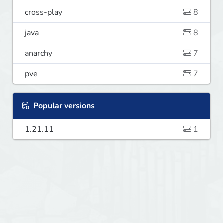
cross-play
8
java
8
anarchy
7
pve
7
Popular versions
1.21.11
1