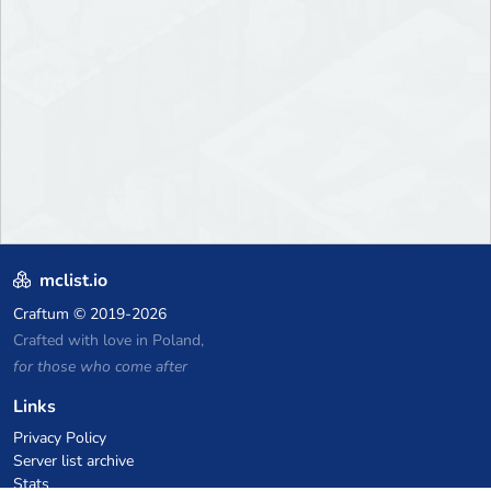
mclist.io
Craftum
© 2019-2026
Crafted with love in Poland,
for those who come after
Links
Privacy Policy
Server list archive
Stats