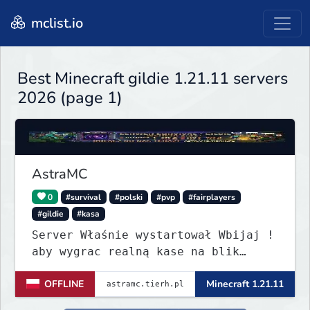
mclist.io
Best Minecraft gildie 1.21.11 servers
2026 (page 1)
AstraMC
0
#survival
#polski
#pvp
#fairplayers
#gildie
#kasa
Server Właśnie wystartował Wbijaj !
aby wygrac realną kase na blik
revolut czytać opis wszystko na
OFFLINE
Minecraft 1.21.11
Discordzie server pod #Nagrody-
pieniężne .