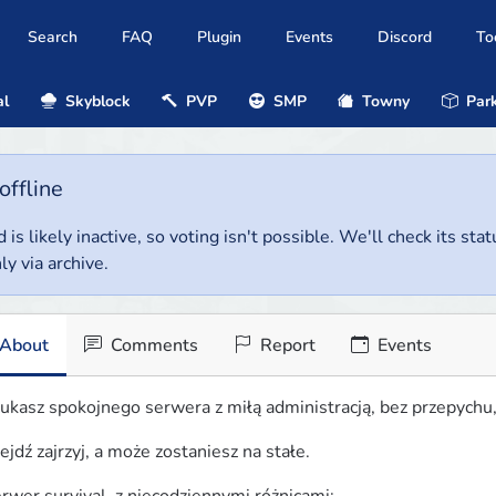
Search
FAQ
Plugin
Events
Discord
To
al
Skyblock
PVP
SMP
Towny
Park
offline
 is likely inactive, so voting isn't possible. We'll check its stat
ly via archive.
About
Comments
Report
Events
ukasz spokojnego serwera z miłą administracją, bez przepychu, g
jdź zajrzyj, a może zostaniesz na stałe.