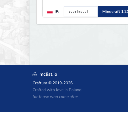
IP:
Minecraft 1.2
mclist.io
Craftum
© 2019-2026
Crafted with love in Poland,
for those who come after
Minecraft Hosting Coupons
Craftserve