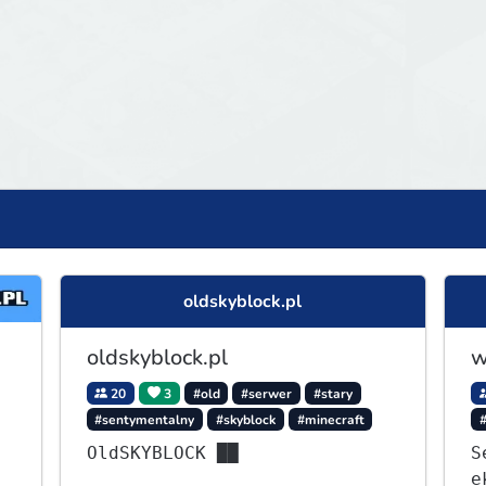
oldskyblock.pl
oldskyblock.pl
w
20
3
#old
#serwer
#stary
#sentymentalny
#skyblock
#minecraft
OldSKYBLOCK ██
S
e