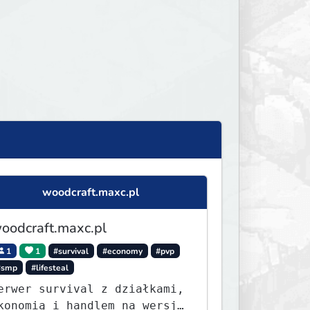
woodcraft.maxc.pl
oodcraft.maxc.pl
1
1
#survival
#economy
#pvp
#smp
#lifesteal
erwer survival z działkami,
konomią i handlem na wersję