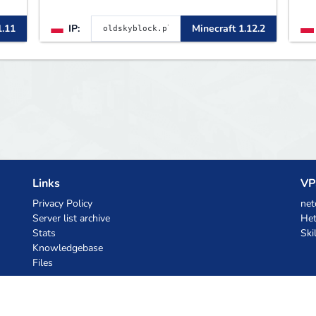
1
1.11
IP:
Minecraft 1.12.2
Links
VP
Privacy Policy
net
Server list archive
Het
Stats
Ski
Knowledgebase
Files
AI Coupons
z.ai