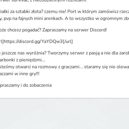
rwer survival, z niecodziennymi różnicami:
iałki za sztabki złota? czemu nie! Port w którym zamówisz rzecz
y, pvp na fajnych mini arenkach. A to wszystko w ogromnym 
że chcesz pogadać? Zapraszamy na serwer Discord!
rl]https://discord.gg/YaYDQw3[/url]
 jeszcze nas wyróżnia? Tworzymy serwer z pasją a nie dla zarob
arbonki z pieniędzmi...

steśmy otwarci na rozmowy z graczami... staramy się nie olewa
aczami w inne gry!!!
praszamy i do zobaczenia