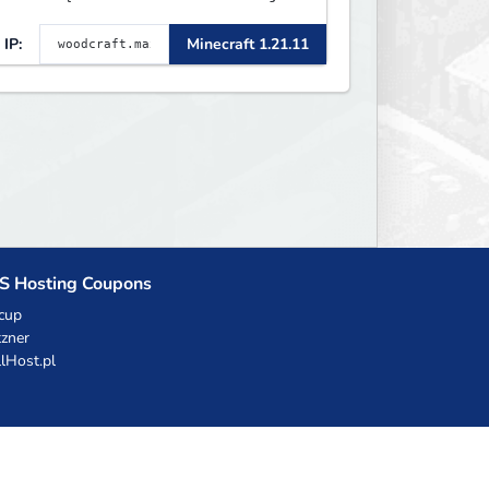
.8 - 26.1.1. Rekru ON
IP:
Minecraft 1.21.11
S Hosting Coupons
cup
zner
llHost.pl