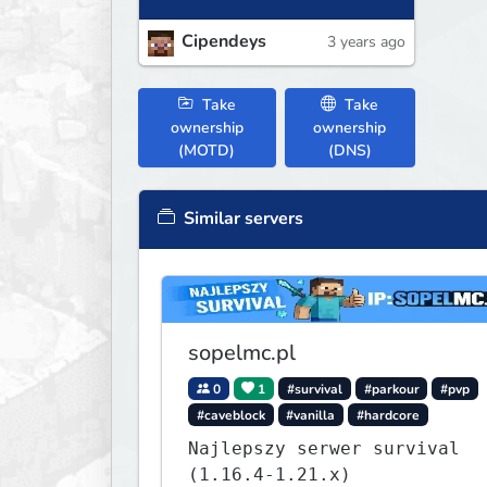
Cipendeys
3 years ago
Take
Take
ownership
ownership
(MOTD)
(DNS)
Similar servers
sopelmc.pl
0
1
#survival
#parkour
#pvp
#caveblock
#vanilla
#hardcore
Najlepszy serwer survival
(1.16.4-1.21.x)