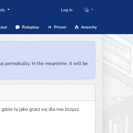
ols
Log in
our
Roleplay
Prison
Anarchy
us periodically. In the meantime, it will be
dzie ty jako gracz się dla nas liczysz.