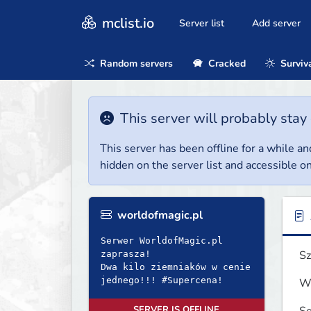
mclist.io
Server list
Add server
Random servers
Cracked
Surviv
This server will probably stay 
This server has been offline for a while and
hidden on the server list and accessible on
worldofmagic.pl
Serwer WorldofMagic.pl
Sz
zaprasza!
Dwa kilo ziemniaków w cenie
jednego!!! #Supercena!
We
SERVER IS OFFLINE