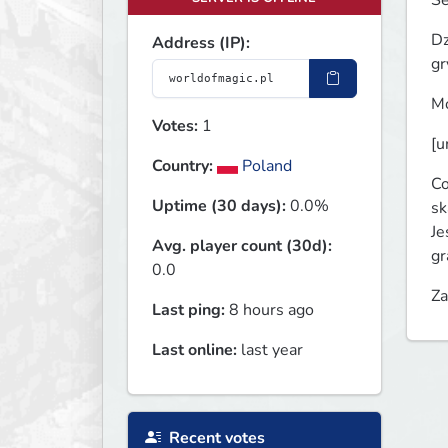
Se
Dz
Address (IP):
gr
Mo
Votes:
1
[u
Country:
Poland
Co
Uptime (30 days):
0.0%
sk
Je
Avg. player count (30d):
gr
0.0
Za
Last ping:
8 hours ago
Last online:
last year
Recent votes