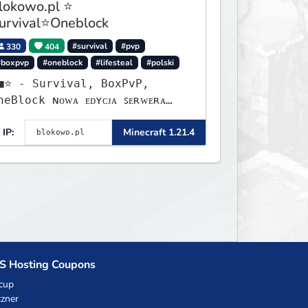
lokowo.pl ⭐
urvival⭐Oneblock
330
404
#survival
#pvp
#boxpvp
#oneblock
#lifesteal
#polski
urvival, BoxPvP,
lock ɴᴏᴡᴀ ᴇᴅʏᴄᴊᴀ ꜱᴇʀᴡᴇʀᴀ
ʏꜱᴛᴀʀᴛᴏᴡᴀʟᴀ!
IP:
Minecraft 1.21.4
S Hosting Coupons
cup
zner