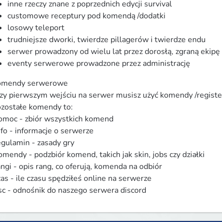
inne rzeczy znane z poprzednich edycji survival
customowe receptury pod komendą /dodatki
losowy teleport
trudniejsze dworki, twierdze pillagerów i twierdze endu
serwer prowadzony od wielu lat przez dorosłą, zgraną ekipę
eventy serwerowe prowadzone przez administrację
mendy serwerowe

zy pierwszym wejściu na serwer musisz użyć komendy /register
zostałe komendy to:

omoc - zbiór wszystkich komend

nfo - informacje o serwerze

egulamin - zasady gry

omendy - podzbiór komend, takich jak skin, jobs czy działki

angi - opis rang, co oferują, komenda na odbiór

zas - ile czasu spędziłeś online na serwerze

sc - odnośnik do naszego serwera discord