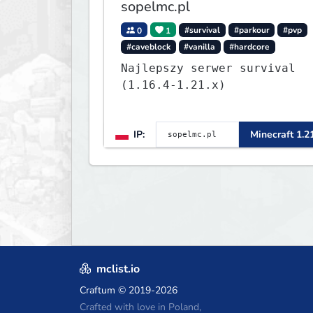
sopelmc.pl
0
1
#survival
#parkour
#pvp
#caveblock
#vanilla
#hardcore
Najlepszy serwer survival
(1.16.4-1.21.x)
IP:
Minecraft 1.2
mclist.io
Craftum
© 2019-2026
Crafted with love in Poland,