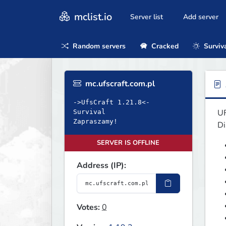
mclist.io
Server list
Add server
Random servers
Cracked
Surviv
mc.ufscraft.com.pl
->UfsCraft 1.21.8<-
UF
Survival
Zapraszamy!
Di
SERVER IS OFFLINE
Address (IP):
Votes:
0