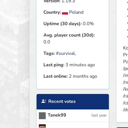
Version:
1.19.3
Country:
Poland
Uptime (30 days):
0.0%
Avg. player count (30d):
0.0
Ko
Tags:
#survival
,
Pr
Po
Last ping:
3 minutes ago
/p
/i
Last online:
2 months ago
/r
/k
/r
Recent votes
/c
/d
Tanek99
last year