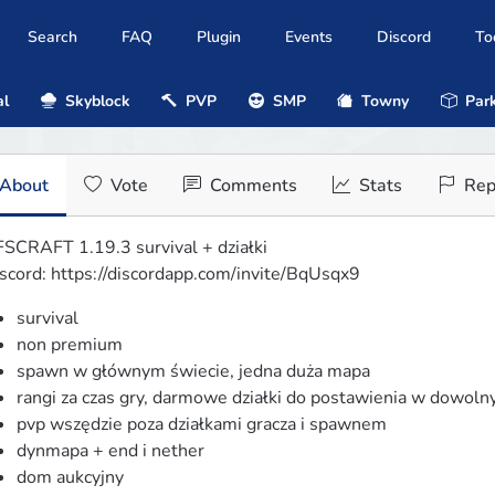
Search
FAQ
Plugin
Events
Discord
To
al
Skyblock
PVP
SMP
Towny
Park
About
Vote
Comments
Stats
Rep
SCRAFT 1.19.3 survival + działki

scord: https://discordapp.com/invite/BqUsqx9
survival
non premium
spawn w głównym świecie, jedna duża mapa
rangi za czas gry, darmowe działki do postawienia w dowo
pvp wszędzie poza działkami gracza i spawnem
dynmapa + end i nether
dom aukcyjny