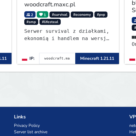
b
woodcraft.maxc.pl
S
2
1
#survival
#economy
#pvp
#smp
#lifesteal
Serwer survival z działkami,
■■⭐ - S
ekonomią i handlem na wersję
OneB
1.8 - 26.1.1. Rekru ON
ᴡ
1.11
IP:
Minecraft 1.21.11
Links
VP
Privacy Policy
net
Server list archive
Het