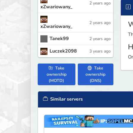
2 years ago
xZwariowany_
W
2 years ago
xZwariowany_
Th
Tanek99
2 years ago
H
Luczek2098
3 years ago
On
Take
Take
ownership
ownership
(MOTD)
(DNS)
Similar servers