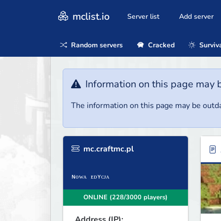
mclist.io
Server list
Add server
Random servers
Cracked
Surviv
Information on this page may 
The information on this page may be outda
mc.craftmc.pl
ɴᴏᴡᴀ ᴇᴅʏᴄᴊᴀ
ONLINE (228/3000 players)
Address (IP):