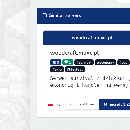
Similar servers
woodcraft.maxc.pl
woodcraft.maxc.pl
0
1
#survival
#economy
#pvp
#smp
#lifesteal
Serwer survival z działkami
ekonomią i handlem na wersj
1.8 - 26.1.1. Rekru ON
IP:
Minecraft 1.2