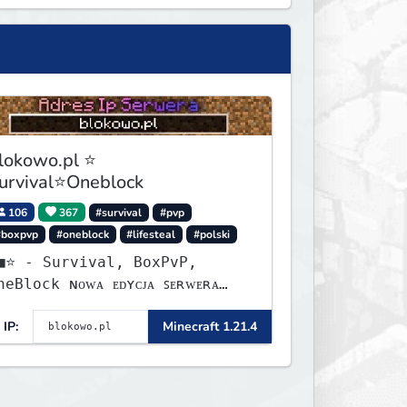
lokowo.pl ⭐
urvival⭐Oneblock
106
367
#survival
#pvp
#boxpvp
#oneblock
#lifesteal
#polski
urvival, BoxPvP,
lock ɴᴏᴡᴀ ᴇᴅʏᴄᴊᴀ ꜱᴇʀᴡᴇʀᴀ
ʏꜱᴛᴀʀᴛᴏᴡᴀʟᴀ!
IP:
Minecraft 1.21.4