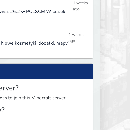
1 weeks
ago
rvival 26.2 w POLSCE! W piątek
1 weeks
ago
! Nowe kosmetyki, dodatki, mapy,
erver?
ess to join this Minecraft server.
e?