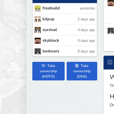
freebuild
yesterday
kitpvp
2 days ago
survival
4 days ago
skyblock
5 days ago
bedwars
6 days ago
Take
Take
ownership
ownership
W
(MOTD)
(DNS)
Th
H
On