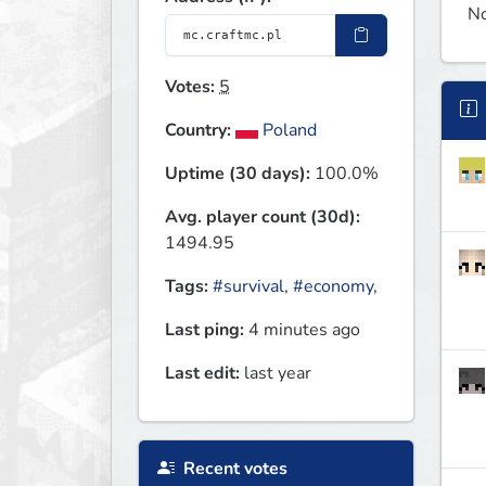
N
Votes:
5
Country:
Poland
Uptime (30 days):
100.0%
Avg. player count (30d):
1494.95
Tags:
#survival
,
#economy
,
Last ping:
4 minutes ago
Last edit:
last year
Recent votes