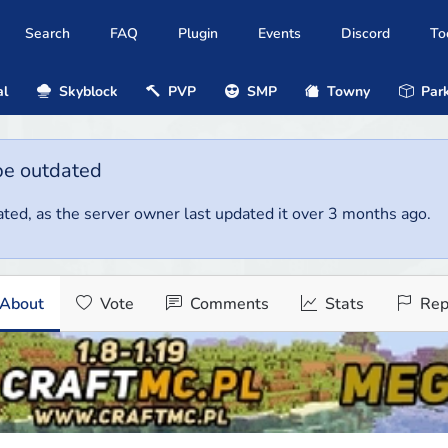
Search
FAQ
Plugin
Events
Discord
To
al
Skyblock
PVP
SMP
Towny
Park
be outdated
ted, as the server owner last updated it over 3 months ago.
About
Vote
Comments
Stats
Rep