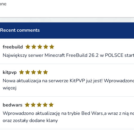
one
Recent comments
freebuild
Największy serwer Minecraft FreeBuild 26.2 w POLSCE startuj
kitpvp
Nowa aktualizacja na serwerze KitPVP już jest! Wprowadzono
więcej
bedwars
Wprowadzono aktualizację na trybie Bed Wars,a wraz z nią no
oraz zostały dodane klany