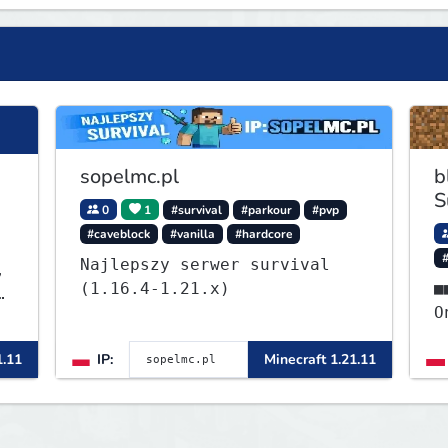
sopelmc.pl
b
S
0
1
#survival
#parkour
#pvp
#caveblock
#vanilla
#hardcore
Najlepszy serwer survival
,
(1.16.4-1.21.x)
■■⭐ - S
ę
OneB
ᴡ
1.11
IP:
Minecraft 1.21.11