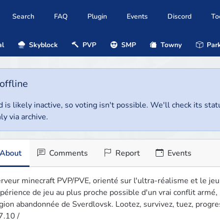
Search
FAQ
Plugin
Events
Discord
To
al
Skyblock
PVP
SMP
Towny
Park
offline
 is likely inactive, so voting isn't possible. We'll check its stat
ly via archive.
About
Comments
Report
Events
rveur minecraft PVP/PVE, orienté sur l'ultra-réalisme et le je
périence de jeu au plus proche possible d'un vrai conflit armé,
gion abandonnée de Sverdlovsk. Lootez, survivez, tuez, progress
7.10 /