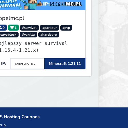
opelmc.pl
0
1
#survival
#parkour
#pvp
#caveblock
#vanilla
#hardcore
ajlepszy serwer survival
1.16.4-1.21.x)
IP:
Minecraft 1.21.11
S Hosting Coupons
cup