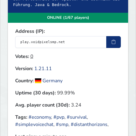
Führung. Java & Bedrock.
ONLINE (1/67 players)
Address (IP):
Votes:
0
Version:
1.21.11
Country:
Germany
Uptime (30 days):
99.99%
Avg. player count (30d):
3.24
Tags:
#economy
,
#pvp
,
#survival
,
#simplevoicechat
,
#smp
,
#distanthorizons
,