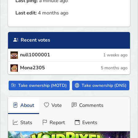
Last ping:
a minute ago
Last edit:
4 months ago
Recent votes
null1000001
1 weeks ago
Mona2305
5 months ago
Take ownership (MOTD)
Take ownership (DNS)
About
Vote
Comments
Stats
Report
Events