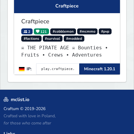
Craftpiece
Craftpiece
2
121
#cobblemon
#mcmmo
#pvp
#factions
#survival
#modded
☠ THE PIRATE AGE ☠ Bounties •
Fruits • Crews • Adventures
IP:
Minecraft 1.20.1
mclist.io
Craftum
© 2019-2026
Crafted with love in Poland,
for those who come after