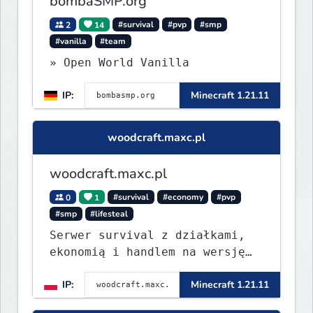
bombaSMP.org
2
14
#survival
#pvp
#smp
#vanilla
#team
» Open World Vanilla
IP:
Minecraft 1.21.11
woodcraft.maxc.pl
woodcraft.maxc.pl
0
1
#survival
#economy
#pvp
#smp
#lifesteal
Serwer survival z działkami,
ekonomią i handlem na wersję
1.8 - 26.1.1. Rekru ON
IP:
Minecraft 1.21.11