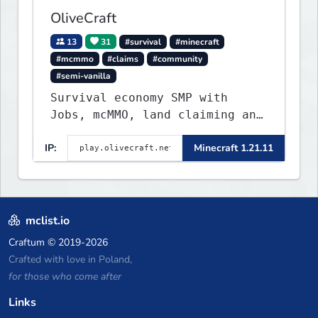
OliveCraft
13
31
#survival
#minecraft
#mcmmo
#claims
#community
#semi-vanilla
Survival economy SMP with
Jobs, mcMMO, land claiming and
a custom tower dungeon. Not
IP:
Minecraft 1.21.11
vanilla, but survival-first
with a friendly community and
enough content to keep you
busy long term.
mclist.io
Craftum
© 2019-2026
Crafted with love in Poland,
for those who come after
Links