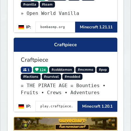
#vanilla
#team
» Open World Vanilla
IP:
Minecraft 1.21.11
Craftpiece
Craftpiece
1
124
#cobblemon
#mcmmo
#pvp
#factions
#survival
#modded
☠ THE PIRATE AGE ☠ Bounties •
Fruits • Crews • Adventures
IP:
Minecraft 1.20.1