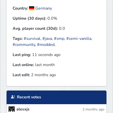
Country:
Germany
Uptime (30 days):
0.0%
Avg. player count (30d):
0.0
Tags:
#survival
,
#java
,
#smp
,
#semi-vanilla
,
#community
,
#modded
,
Last ping:
11 seconds ago
Last online:
last month
Last edit:
2 months ago
Recent votes
alesxjs
2 months ago