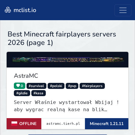
mclist.io
Best Minecraft fairplayers servers
2026 (page 1)
AstraMC
0
#survival
#polski
#pvp
#fairplayers
#gildie
#kasa
Server Właśnie wystartował Wbijaj !
aby wygrac realną kase na blik
revolut czytać opis wszystko na
OFFLINE
Minecraft 1.21.11
Discordzie server pod #Nagrody-
pieniężne .