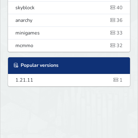
skyblock
40
anarchy
36
minigames
33
mcmmo
32
Popular versions
1.21.11
1