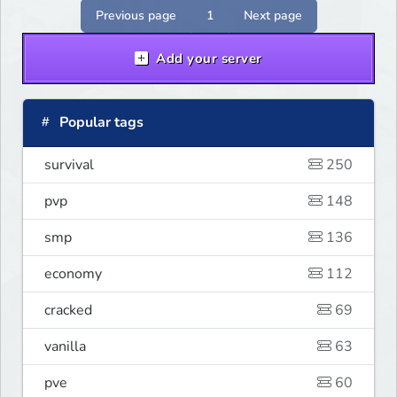
Previous page
1
Next page
Add your server
Popular tags
survival
250
pvp
148
smp
136
economy
112
cracked
69
vanilla
63
pve
60