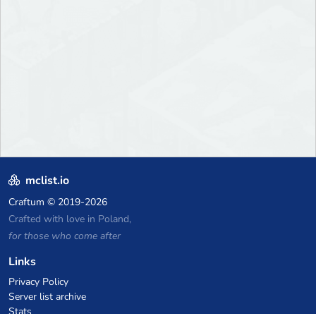
mclist.io
Craftum
© 2019-2026
Crafted with love in Poland,
for those who come after
Links
Privacy Policy
Server list archive
Stats