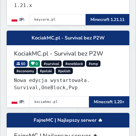
1.21.x
IP:
Minecraft 1.21.11
KociakMC.pl - Survival bez P2W
KociakMC.pl - Survival bez P2W
60
0
#survival
#oneblock
#smp
#economy
#polski
#polish
Nowa edycja wystartowała.
Survival,OneBlock,Pvp
IP:
Minecraft 1.20+
FajneMC | Najlepszy serwer 🔥
FajneMC | Najlepszy serwer 🔥