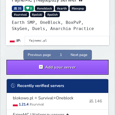
35
0
#oneblock
#earth
#boxpvp
#survival
#polski
#polish
Earth SMP, OneBlock, BoxPvP,
SkyGen, Duels, Anarchia Practice
IP:
Previous page
1
Next page
Add your server
Recently verified servers
blokowo.pl ⭐ Survival⭐Oneblock
146
1.21.4
#survival
FajneMC | Najlepszy serwer 🔥