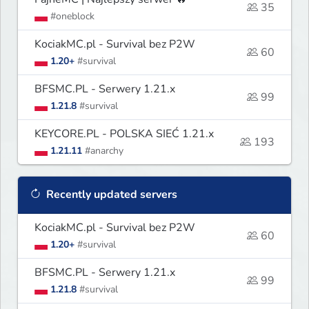
35
#oneblock
KociakMC.pl - Survival bez P2W
60
1.20+
#survival
BFSMC.PL - Serwery 1.21.x
99
1.21.8
#survival
KEYCORE.PL - POLSKA SIEĆ 1.21.x
193
1.21.11
#anarchy
Recently updated servers
KociakMC.pl - Survival bez P2W
60
1.20+
#survival
BFSMC.PL - Serwery 1.21.x
99
1.21.8
#survival