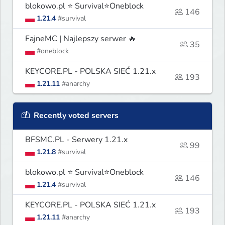
blokowo.pl ⭐ Survival⭐Oneblock
146
1.21.4
#survival
FajneMC | Najlepszy serwer 🔥
35
#oneblock
KEYCORE.PL - POLSKA SIEĆ 1.21.x
193
1.21.11
#anarchy
Recently voted servers
BFSMC.PL - Serwery 1.21.x
99
1.21.8
#survival
blokowo.pl ⭐ Survival⭐Oneblock
146
1.21.4
#survival
KEYCORE.PL - POLSKA SIEĆ 1.21.x
193
1.21.11
#anarchy