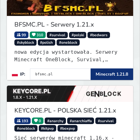
BFSMC.PL - Serwery 1.21.x
99
310
#survival
#polski
#bedwars
#skyblock
#polish
#oneblock
nowa edycja wystartowała. Serwery
Minecraft OneBlock, Survival,
SkyBlock, Duels, RealLife, PVP,
IP:
Minecraft 1.21.8
BedWars, kitpvp
KEYCORE.PL - POLSKA SIEĆ 1.21.x
193
0
#anarchy
#anarchiaffa
#survival
#oneblock
#kitpvp
#boxpvp
Sieć serwerów minecraft 1.16.x -