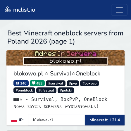
mclist.io
Best Minecraft oneblock servers from
Poland 2026 (page 1)
blokowo.pl ⭐ Survival⭐Oneblock
146
483
#survival
#pvp
#boxpvp
#oneblock
#lifesteal
#polski
■■⭐ - Survival, BoxPvP, OneBlock
ɴᴏᴡᴀ ᴇᴅʏᴄᴊᴀ ꜱᴇʀᴡᴇʀᴀ ᴡʏꜱᴛᴀʀᴛᴏᴡᴀʟᴀ!
IP:
Minecraft 1.21.4