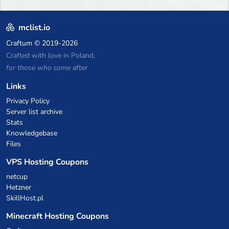
mclist.io
Craftum
© 2019-2026
Crafted with love in Poland,
for those who come after
Links
Privacy Policy
Server list archive
Stats
Knowledgebase
Files
VPS Hosting Coupons
netcup
Hetzner
SkillHost.pl
Minecraft Hosting Coupons