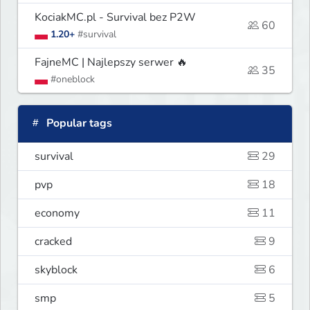
KociakMC.pl - Survival bez P2W
60
1.20+
#survival
FajneMC | Najlepszy serwer 🔥
35
#oneblock
Popular tags
survival
29
pvp
18
economy
11
cracked
9
skyblock
6
smp
5