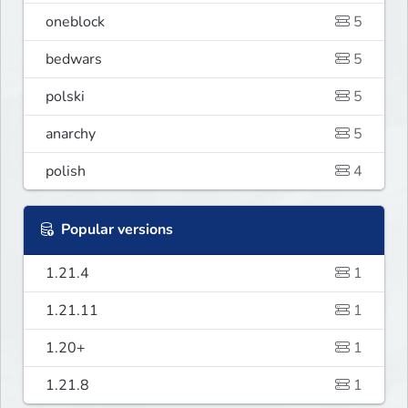
oneblock
5
bedwars
5
polski
5
anarchy
5
polish
4
Popular versions
1.21.4
1
1.21.11
1
1.20+
1
1.21.8
1