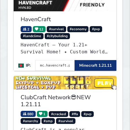
endless adventures!
HavenCraft
2
12
#survival
#economy
#pvp
#landclime
#citybuilding
HavenCraft — Your 1.21+
Survival Home! ✦ Custom World
— Unique terrain generation ✦
IP:
Minecraft 1.21.11
Player Economy — Trade & build
wealth ✦ Land Claims — Protect
what you build ✦ Weekly Events
— Always something fun ✦ Zero
P2W — Fair play for everyone
ClubCraft Network😎NEW
1.21.11
880
1
#cracked
#ffa
#pvp
#anarchy
#smp
#survival
ClubCraft is a popular