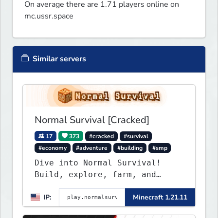
On average there are 1.71 players online on
mc.ussr.space
Similar servers
Normal Survival [Cracked]
17
373
#cracked
#survival
#economy
#adventure
#building
#smp
Dive into Normal Survival!
Build, explore, farm, and
create with a friendly
IP:
Minecraft 1.21.11
community. Enjoy weekly
updates, new features, and