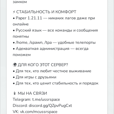
замком
⚡️ СТАБИЛЬНОСТЬ И КОМФОРТ

• Paper 1.21.11 — никаких лагов даже при 
онлайне

• Русский язык — все команды и сообщения 
понятны

• /home, /spawn, /tpa — удобные телепорты

• Адекватная администрация — всегда 
поможем
🌍 ДЛЯ КОГО ЭТОТ СЕРВЕР?

• Для тех, кто любит честное выживание

• Для игры с друзьями

• Для тех, кто ценит стабильность и порядок
📱 МЫ НА СВЯЗИ

Telegram: t.me/ussrspace

Discord: discord.gg/QZpvPugCxt

VK: vk.com/mcussrspace
