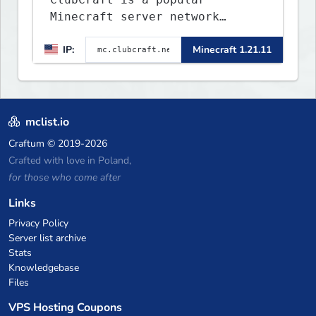
Minecraft server network
offering a variety of game
IP:
Minecraft 1.21.11
modes, including Survival,
Lifesteal, FFA BoxPVP,
SkyBlock, KitPVP and many
more.
mclist.io
Craftum
© 2019-2026
Crafted with love in Poland,
for those who come after
Links
Privacy Policy
Server list archive
Stats
Knowledgebase
Files
VPS Hosting Coupons