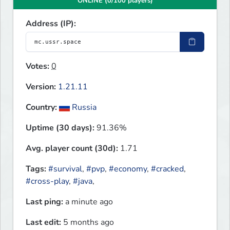
ONLINE (0/100 players)
Address (IP):
Votes:
0
Version:
1.21.11
Country:
Russia
Uptime (30 days):
91.36%
Avg. player count (30d):
1.71
Tags:
#survival
,
#pvp
,
#economy
,
#cracked
,
#cross-play
,
#java
,
Last ping:
a minute ago
Last edit:
5 months ago