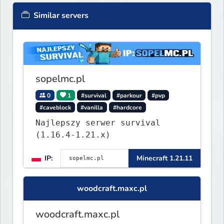
Similar servers
sopelmc.pl
0
1
#survival
#parkour
#pvp
#caveblock
#vanilla
#hardcore
Najlepszy serwer survival
(1.16.4-1.21.x)
IP:
Minecraft 1.21.11
woodcraft.maxc.pl
woodcraft.maxc.pl