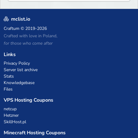
mclist.io
Craftum
© 2019-2026
Crafted with love in Poland,
for those who come after
Links
Privacy Policy
Server list archive
Stats
Knowledgebase
Files
VPS Hosting Coupons
netcup
Hetzner
SkillHost.pl
Minecraft Hosting Coupons