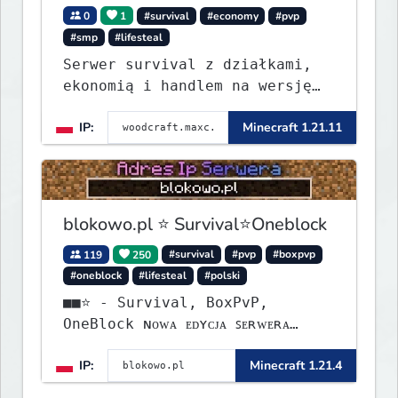
0
1
#survival
#economy
#pvp
#smp
#lifesteal
Serwer survival z działkami,
ekonomią i handlem na wersję
1.8 - 26.1.1. Rekru ON
IP:
Minecraft 1.21.11
blokowo.pl ⭐ Survival⭐Oneblock
119
250
#survival
#pvp
#boxpvp
#oneblock
#lifesteal
#polski
■■⭐ - Survival, BoxPvP,
OneBlock ɴᴏᴡᴀ ᴇᴅʏᴄᴊᴀ ꜱᴇʀᴡᴇʀᴀ
ᴡʏꜱᴛᴀʀᴛᴏᴡᴀʟᴀ!
IP:
Minecraft 1.21.4