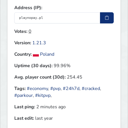
Address (IP):
Votes:
0
Version:
1.21.3
Country:
Poland
Uptime (30 days):
99.96%
Avg. player count (30d):
254.45
Tags:
#economy
,
#pvp
,
#24h7d
,
#cracked
,
#parkour
,
#kitpvp
,
Last ping:
2 minutes ago
Last edit:
last year