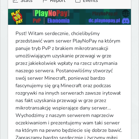
Stats
Report
Events
Psst! Witam serdecznie, chcielibyśmy 
przedstawić wam serwer PlayNoPay na którym 
panuje tryb PvP z brakiem mikrotransakcji 
umożliwiającym uzyskanie przewagi w grze 
przez jakiekolwiek wpłaty na rzecz utrzymania 
naszego serwera. Postanowiliśmy stworzyć 
swój serwer Minecraft, ponieważ bardzo 
fascynujemy się grą Minecraft oraz podczas 
rozgrywki na innych serwerach zawsze irytował 
nas fakt uzyskania przewagi w grze przez 
mikrotransakcję wspierające dany serwer... 
Wychodzimy z naszym serwerem naprzeciw 
oczekiwaniom i prezentujemy wam taki serwer 
na którym na pewno będziecie się dobrze bawić. 
Zapraszamy bardzo serdecznie i życzymy miłej 