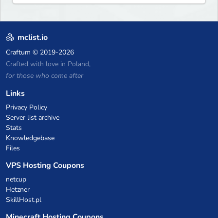
mclist.io
Craftum
© 2019-2026
Crafted with love in Poland,
for those who come after
Links
Privacy Policy
Server list archive
Stats
Knowledgebase
Files
VPS Hosting Coupons
netcup
Hetzner
SkillHost.pl
Minecraft Hosting Coupons