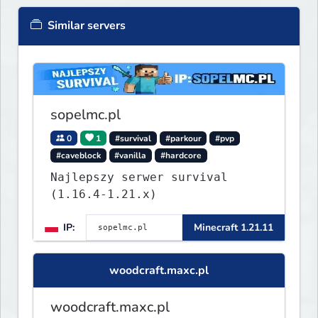
Similar servers
sopelmc.pl
0
1
#survival
#parkour
#pvp
#caveblock
#vanilla
#hardcore
Najlepszy serwer survival
(1.16.4-1.21.x)
IP:
Minecraft 1.21.11
woodcraft.maxc.pl
woodcraft.maxc.pl