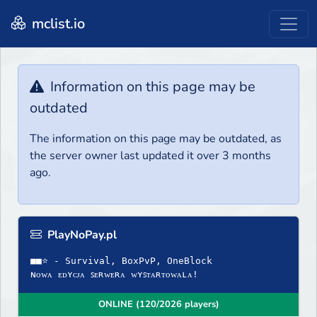
mclist.io
Information on this page may be
outdated
The information on this page may be outdated, as
the server owner last updated it over 3 months
ago.
PlayNoPay.pl
■■⭐ - Survival, BoxPvP, OneBlock
ɴᴏᴡᴀ ᴇᴅʏᴄᴊᴀ ꜱᴇʀᴡᴇʀᴀ ᴡʏꜱᴛᴀʀᴛᴏᴡᴀʟᴀ!
ONLINE (120/2026 players)